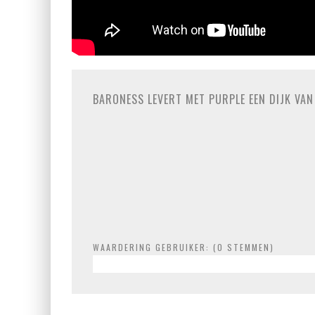
BARONESS LEVERT MET PURPLE EEN DIJK VA
WAARDERING GEBRUIKER: (
0
STEMMEN)