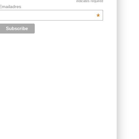
indicates required
Emailadres
*