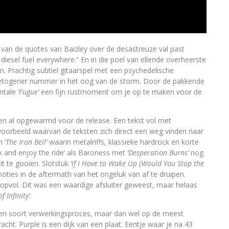
n van de quotes van Baizley over de desastreuze val past
diesel fuel everywhere.” En in die poel van ellende overheerste
jn. Prachtig subtiel gitaarspel met een psychedelische
 ingetogener nummer in het oog van de storm. Door de pakkende
entale
‘Fugue’
een fijn rustmoment om je op te maken voor de
 al opgewarmd voor de release. Een tekst vol met
oorbeeld waarvan de teksten zich direct een weg vinden naar
 ‘
The Iron Bell’
waarin metalriffs, klassieke hardrock en korte
ck and enjoy the ride’ als Baroness met
‘Desperation Burns’
nog
uit te gooien. Slotstuk
‘If I Have to Wake Up (Would You Stop the
moties in de aftermath van het ongeluk van af te druipen.
opvol. Dit was een waardige afsluiter geweest, maar helaas
f Infinity’
.
als een soort verwerkingsproces, maar dan wel op de meest
acht. Purple is een dijk van een plaat. Eentje waar je na 43