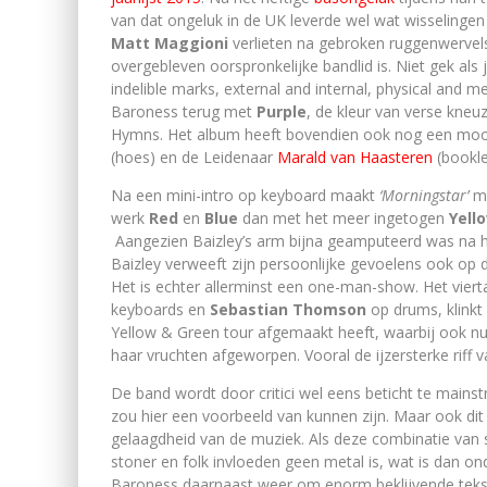
van dat ongeluk in de UK leverde wel wat wisselinge
Matt Maggioni
verlieten na gebroken ruggenwerve
overgebleven oorspronkelijke bandlid is. Niet gek als j
indelible marks, external and internal, physical and 
Baroness terug met
Purple
, de kleur van verse kneu
Hymns. Het album heeft bovendien ook nog een mooi N
(hoes) en de Leidenaar
Marald van Haasteren
(bookle
Na een mini-intro op keyboard maakt
‘Morningstar’
m
werk
Red
en
Blue
dan met het meer ingetogen
Yell
Aangezien Baizley’s arm bijna geamputeerd was na het
Baizley verweeft zijn persoonlijke gevoelens ook op 
Het is echter allerminst een one-man-show. Het viert
keyboards en
Sebastian Thomson
op drums, klinkt
Yellow & Green tour afgemaakt heeft, waarbij ook nu
haar vruchten afgeworpen. Vooral de ijzersterke riff v
De band wordt door critici wel eens beticht te main
zou hier een voorbeeld van kunnen zijn. Maar ook di
gelaagdheid van de muziek. Als deze combinatie van 
stoner en folk invloeden geen metal is, wat is dan on
Baroness daarnaast weer om enorm beklijvende tekst