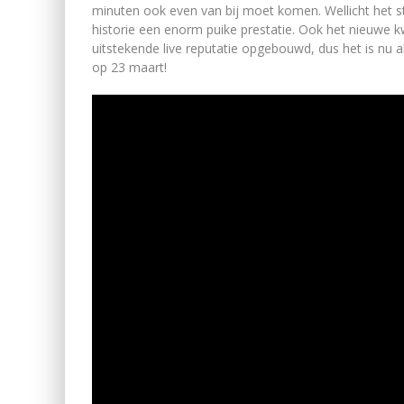
minuten ook even van bij moet komen. Wellicht het st
historie een enorm puike prestatie. Ook het nieuwe 
uitstekende live reputatie opgebouwd, dus het is nu al
op 23 maart!