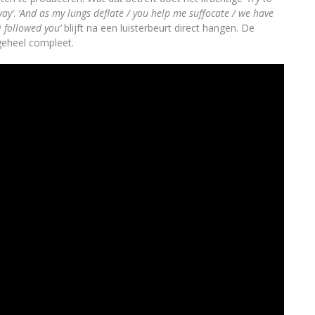
ay’
.
‘And as my lungs deflate / you help me suffocate / we have
i followed you’
blijft na een luisterbeurt direct hangen. De
geheel compleet.