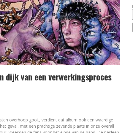
n dijk van een verwerkingsproces
jsten overhoop gooit, verdient dat album ook een waardige
 het geval, met een prachtige zevende plaats in onze overall
tour, vreesden de fans voor het einde van de band. De nasleep