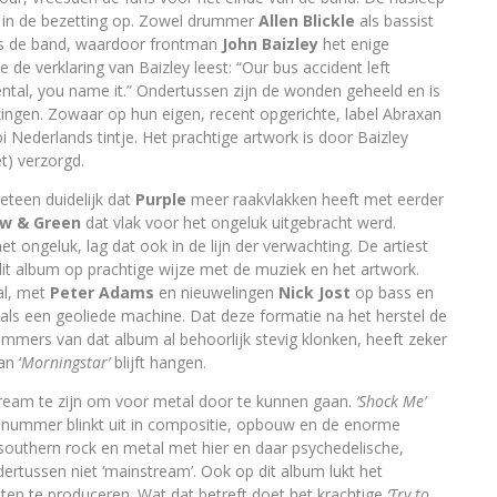
n in de bezetting op. Zowel drummer
Allen Blickle
als bassist
ls de band, waardoor frontman
John Baizley
het enige
e de verklaring van Baizley leest: “Our bus accident left
mental, you name it.” Ondertussen zijn de wonden geheeld en is
zingen. Zowaar op hun eigen, recent opgerichte, label Abraxan
ederlands tintje. Het prachtige artwork is door Baizley
t) verzorgd.
eteen duidelijk dat
Purple
meer raakvlakken heeft met eerder
ow & Green
dat vlak voor het ongeluk uitgebracht werd.
 ongeluk, lag dat ook in de lijn der verwachting. De artiest
dit album op prachtige wijze met de muziek en het artwork.
al, met
Peter Adams
en nieuwelingen
Nick Jost
op bass en
 als een geoliede machine. Dat deze formatie na het herstel de
mmers van dat album al behoorlijk stevig klonken, heeft zeker
an ‘
Morningstar’
blijft hangen.
stream te zijn om voor metal door te kunnen gaan.
‘Shock Me’
t nummer blinkt uit in compositie, opbouw en de enorme
southern rock en metal met hier en daar psychedelische,
dertussen niet ‘mainstream’. Ook op dit album lukt het
en te produceren. Wat dat betreft doet het krachtige
‘Try to