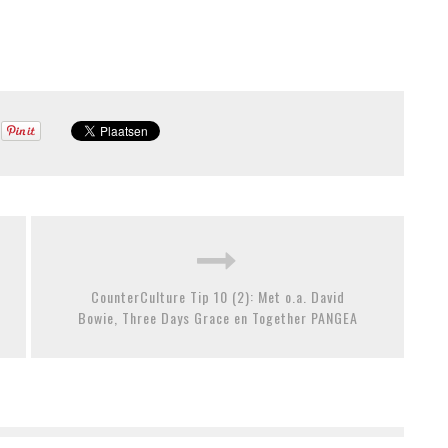
CounterCulture Tip 10 (2): Met o.a. David
Bowie, Three Days Grace en Together PANGEA