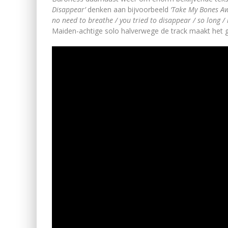
Disappear’
denken aan bijvoorbeeld
‘Take My Bones Aw
no need to breathe / you tried to disappear / so long / 
Maiden-achtige solo halverwege de track maakt het 