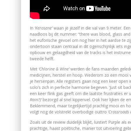
In
‘Kerosene’
waan je jezelf in die val van 9 meter. Ee
naadloos bij dit nummer: “there was blood, glass and 
het euforische gevoel om nog hier in het aardse te zi
ondertoon staan centraal in dit ogenschijnlijk iets
opbouw en gelaagdheid van de tracks is het instrum
tweede helft.
Met
‘Chlorine & Wine’
werden de fans maanden geleden
medicijnen, herstel en hoop. Wederom zo een mooi v
je hersenpan. Alle registers gaan nog een keer open in
solo’s zich in perfecte harmonie begeven. ‘Just sit ba
een keer flink gas geeft om die laatste frustraties er 
Rain?)’
bezorgd al snel kippenvel. Ook hier lijken de e
Beklemmend, maar tegelijkertijd prachtig mooi en ho
volgt nog de volstrekt overbodige outtro
‘Crossroads o
Zoals uit de review duidelijk blijkt, luistert Purple 
prachtige, haast poëtische, manier tot uitvoering gebr