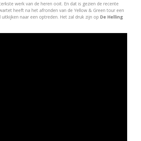
erkste werk van de heren ooit. En dat is gezien de recente
kwartet heeft na het afronden van de Yellow & Green tour een
 uitkijken naar een optreden. Het zal druk zijn op
De Helling