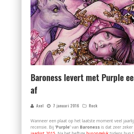
Baroness levert met Purple ee
af
Axel
7 januari 2016
Rock
Wanneer een plaat op het laatste moment veel jaarli
recensie. Bij
‘Purple’
van
Baroness
is dat zeer zeker
jaarlijst 2015
. Na het heftige
busongeluk
tijdens hun 