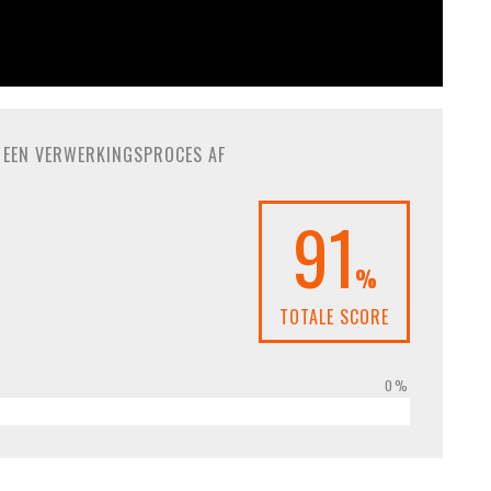
N EEN VERWERKINGSPROCES AF
91
%
TOTALE SCORE
0%