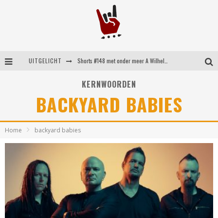
UITGELICHT
Shorts #148 met onder meer A Wilhelm Scream, Static Dress, Vovoid en Super Sometimes
Emocore kopstukken van Koyo pakken alle ruimte op energieke ‘Barely Here’
KERNWOORDEN
BACKYARD BABIES
Britse emorockers van Basement maken tweede comeback met het indrukwekkende ‘Wired’
Shorts #149 met onder meer No Cure, Eva Under Fire, The Hu en Sleeping With Sirens
Home
backyard babies