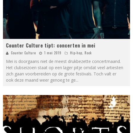
Counter Culture tipt: concerten in mei
Counter Culture
1 mei 2019
Hip-hop
,
Rock
Mei is doorgaans niet de meest drukbezette concertmaand.
Het clubseizoen staat op een lager pitje omdat veel artiesten
zich gaan voorbereiden op de grote festivals. Toch valt er
ook deze maand weer genoeg te ge
...