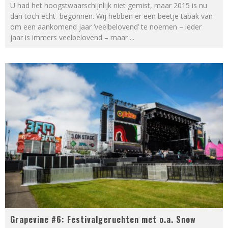
U had het hoogstwaarschijnlijk niet gemist, maar 2015 is nu
dan toch echt begonnen. Wij hebben er een beetje tabak van
om een aankomend jaar ‘veelbelovend’ te noemen – ieder
jaar is immers veelbelovend – maar
...
Grapevine #6: Festivalgeruchten met o.a. Snow