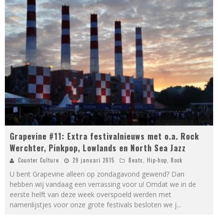
Grapevine #11: Extra festivalnieuws met o.a. Rock
Werchter, Pinkpop, Lowlands en North Sea Jazz
Counter Culture
29 januari 2015
Beats
,
Hip-hop
,
Rock
U bent Grapevine alleen op zondagavond gewend? Dan
hebben wij vandaag een verrassing voor u! Omdat we in de
eerste helft van deze week overspoeld werden met
namenlijstjes voor onze grote festivals besloten we j
...