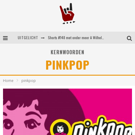
UITGELICHT
Emocore kopstukken van Koyo pakken alle ruimte op energieke ‘Barely Here’
Britse emorockers van Basement maken tweede comeback met het indrukwekkende ‘Wired’
KERNWOORDEN
PINKPOP
Shorts #149 met onder meer No Cure, Eva Under Fire, The Hu en Sleeping With Sirens
Shorts #148 met onder meer A Wilhelm Scream, Static Dress, Vovoid en Super Sometimes
Home
pinkpop