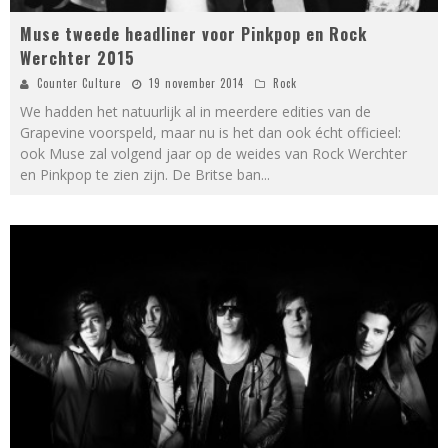
Muse tweede headliner voor Pinkpop en Rock
Werchter 2015
Counter Culture
19 november 2014
Rock
We hadden het natuurlijk al in meerdere edities van de
Grapevine voorspeld, maar nu is het dan ook écht officieel:
ook Muse zal volgend jaar op de weides van Rock Werchter
en Pinkpop te zien zijn. De Britse ban
...