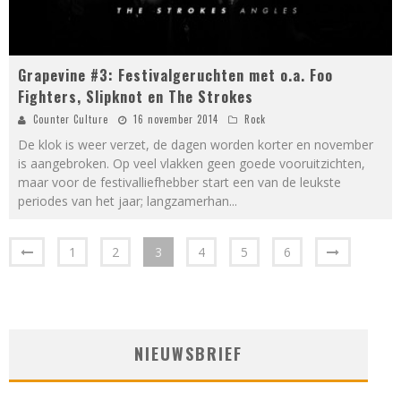
Grapevine #3: Festivalgeruchten met o.a. Foo
Fighters, Slipknot en The Strokes
Counter Culture
16 november 2014
Rock
De klok is weer verzet, de dagen worden korter en november
is aangebroken. Op veel vlakken geen goede vooruitzichten,
maar voor de festivalliefhebber start een van de leukste
periodes van het jaar; langzamerhan
...
1
2
3
4
5
6
NIEUWSBRIEF