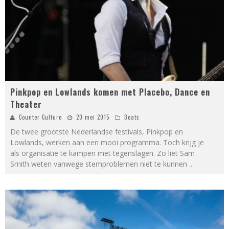
Pinkpop en Lowlands komen met Placebo, Dance en
Theater
Counter Culture
20 mei 2015
Beats
De twee grootste Nederlandse festivals, Pinkpop en
Lowlands, werken aan een mooi programma. Toch krijg je
als organisatie te kampen met tegenslagen. Zo liet Sam
Smith weten vanwege stemproblemen niet te kunnen
...