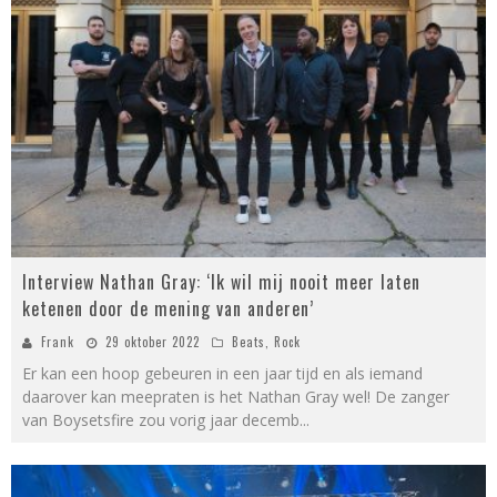
Interview Nathan Gray: ‘Ik wil mij nooit meer laten
ketenen door de mening van anderen’
Frank
29 oktober 2022
Beats
,
Rock
Er kan een hoop gebeuren in een jaar tijd en als iemand
daarover kan meepraten is het Nathan Gray wel! De zanger
van Boysetsfire zou vorig jaar decemb
...