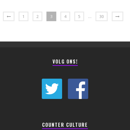
1
2
3
4
5
…
30
VOLG ONS!
COUNTER CULTURE