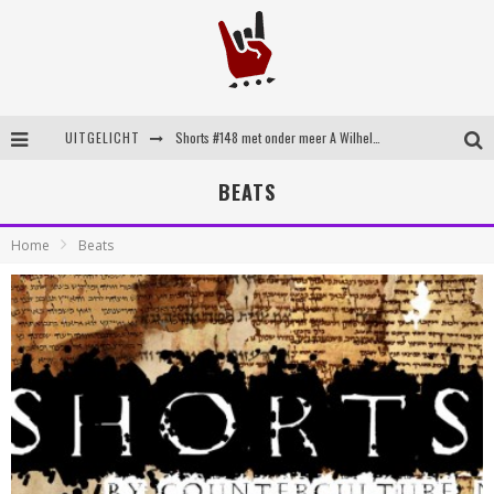
UITGELICHT
Shorts #148 met onder meer A Wilhelm Scream, Static Dress, Vovoid en Super Sometimes
Emocore kopstukken van Koyo pakken alle ruimte op energieke ‘Barely Here’
BEATS
Britse emorockers van Basement maken tweede comeback met het indrukwekkende ‘Wired’
Home
Beats
Shorts #149 met onder meer No Cure, Eva Under Fire, The Hu en Sleeping With Sirens