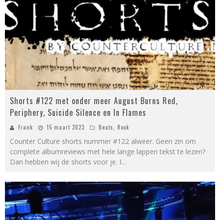
Shorts #122 met onder meer August Burns Red,
Periphery, Suicide Silence en In Flames
Frank
15 maart 2023
Beats
,
Rock
Counter Culture shorts nummer #122 alweer. Geen zin om
complete albumreviews met hele lange lappen tekst te lezen?
Dan hebben wij de shorts voor je. I
...