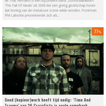
All That Remains is een bijzondere band. Doorbraakalbum
‘The Fall Of Ideals’ uit 2006 liet een gretig gezelschap horen
dat koning van de metalcore scene wilde worden. Frontman
Phil Labonte presenteerde zich als
...
77
%
Goed (kopieer)werk heeft tijd nodig: ‘Time And
Trauma’ van 36 Crazyfists is coole comeback