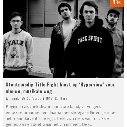
89
%
Stoutmoedig Title Fight kiest op ‘Hyperview’ voor
nieuwe, muzikale weg
Frank
20 februari 2015
Rock
Beginnen als melodische hardcore band, vervolgens
emocore omarmen en daarna met shoegaze flirten. Je moet
het maar durven! Title Fight trekt zich niets van muzikale
genres aan en doet waar het zin in heeft. Dez
...