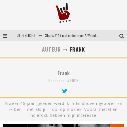
UITGELICHT
Shorts #148 met onder meer A Wilhelm Scream, Static Dress, Vovoid en Super Sometimes
Emocore kopstukken van Koyo pakken alle ruimte op energieke ‘Barely Here’
AUTEUR
FRANK
Britse emorockers van Basement maken tweede comeback met het indrukwekkende ‘Wired’
Shorts #149 met onder meer No Cure, Eva Under Fire, The Hu en Sleeping With Sirens
Frank
Recensent #ROCK
Alweer 46 jaar geleden werd ik in Eindhoven geboren en
ik ben – net als jij – dol op muziek. Vooral metal en
indierock hebben mijn interesse.