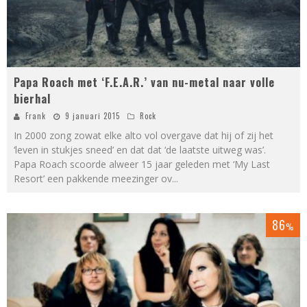
Papa Roach met ‘F.E.A.R.’ van nu-metal naar volle
bierhal
Frank
9 januari 2015
Rock
In 2000 zong zowat elke alto vol overgave dat hij of zij het
‘leven in stukjes sneed’ en dat dat ‘de laatste uitweg was’.
Papa Roach scoorde alweer 15 jaar geleden met ‘My Last
Resort’ een pakkende meezinger ov
...
86
%