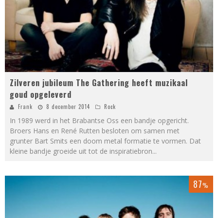
Zilveren jubileum The Gathering heeft muzikaal
goud opgeleverd
Frank
8 december 2014
Rock
In 1989 werd in het Brabantse Oss een bandje opgericht.
Broers Hans en René Rutten besloten om samen met
grunter Bart Smits een doom metal formatie te vormen. Dat
kleine bandje groeide uit tot de inspiratiebron
...
87
%