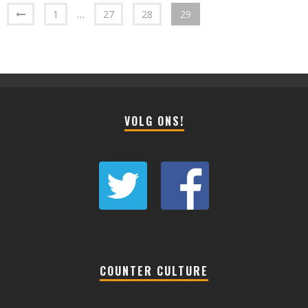
1
…
27
28
29
VOLG ONS!
COUNTER CULTURE