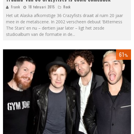
Frank
18 februari 2015
Rock
Het uit Alaska afkomstige 36 Crazyfists draait al ruim 20 jaar
mee in de metalscene. In 2002 verscheen debuut ‘Bitterness
The Stars’ en nu – dertien jaar later – ligt het zesde
studioalbum van de formatie in de
...
61
%