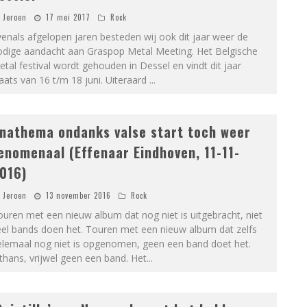
Jeroen
17 mei 2017
Rock
enals afgelopen jaren besteden wij ook dit jaar weer de
odige aandacht aan Graspop Metal Meeting. Het Belgische
tal festival wordt gehouden in Dessel en vindt dit jaar
aats van 16 t/m 18 juni. Uiteraard
...
nathema ondanks valse start toch weer
enomenaal (Effenaar Eindhoven, 11-11-
016)
Jeroen
13 november 2016
Rock
uren met een nieuw album dat nog niet is uitgebracht, niet
eel bands doen het. Touren met een nieuw album dat zelfs
elemaal nog niet is opgenomen, geen een band doet het.
thans, vrijwel geen een band. Het
...