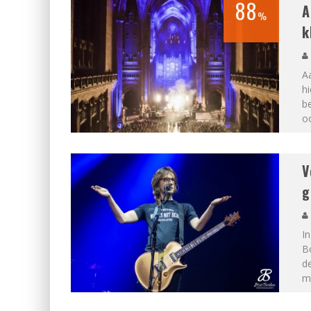
88
A
%
k
Aa
hi
b
o
V
g
I
B
d
m