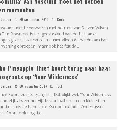
Scintilla’ van Nosound moet het hebben
an momenten
Jeroen
20 september 2016
Rock
osound, niet te verwarren met no-man van Steven Wilson
 Tim Bowness, is het geesteskind van de Italiaanse
nger/gitarist Giancarlo Erra. Niet alleen de bandnaam kan
rwarring oproepen, maar ook het feit da
...
he Pineapple Thief keert terug naar haar
rogroots op ‘Your Wilderness’
Jeroen
30 augustus 2016
Rock
uce Soord zit niet graag stil. Dat blijkt wel. ‘Your Wilderness’
 namelijk alweer het vijfde studioalbum in een kleine tien
ar tijd sinds de band voor Kscope tekende. Ondertussen
ndt Soord ook nog tijd
...