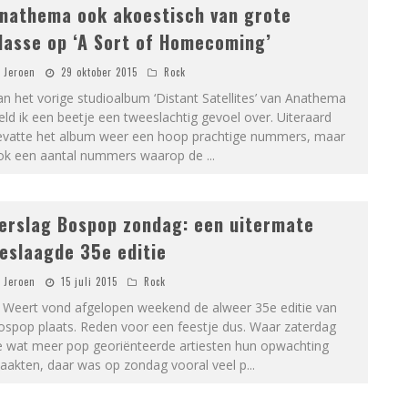
nathema ook akoestisch van grote
lasse op ‘A Sort of Homecoming’
Jeroen
29 oktober 2015
Rock
n het vorige studioalbum ‘Distant Satellites’ van Anathema
eld ik een beetje een tweeslachtig gevoel over. Uiteraard
evatte het album weer een hoop prachtige nummers, maar
ok een aantal nummers waarop de
...
erslag Bospop zondag: een uitermate
eslaagde 35e editie
Jeroen
15 juli 2015
Rock
n Weert vond afgelopen weekend de alweer 35e editie van
ospop plaats. Reden voor een feestje dus. Waar zaterdag
e wat meer pop georiënteerde artiesten hun opwachting
aakten, daar was op zondag vooral veel p
...