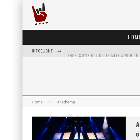
HOM
UITGELICHT
Home
anathema
A
o