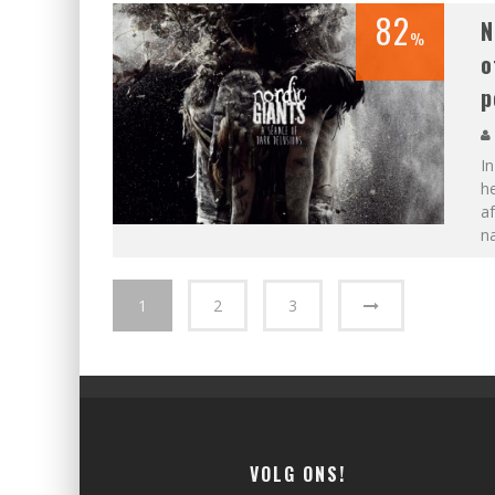
82
N
%
o
p
I
he
af
na
1
2
3
VOLG ONS!