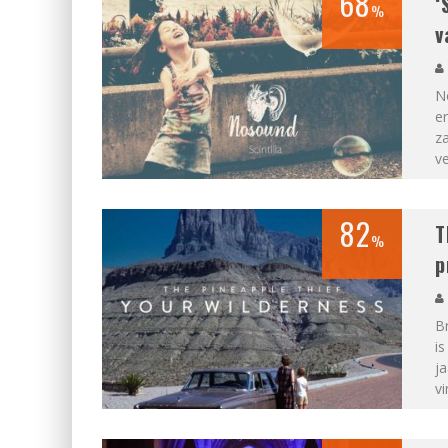
68
‘
%
v
N
en
za
ve
82
T
%
p
Br
is
ja
vi