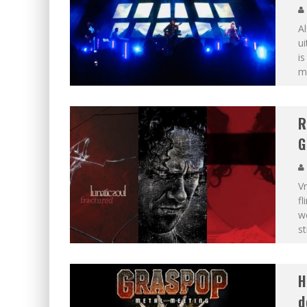
Al
u
i
me
R
G
Vr
fl
w
s
H
d