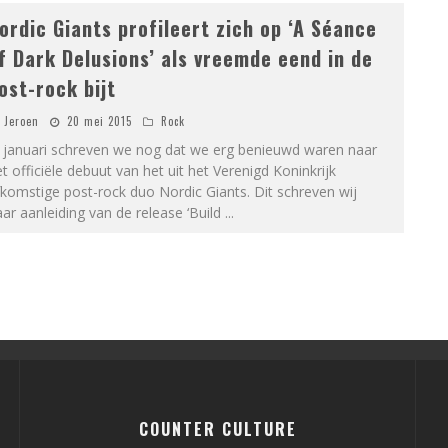
ordic Giants profileert zich op ‘A Séance
f Dark Delusions’ als vreemde eend in de
ost-rock bijt
Jeroen
20 mei 2015
Rock
n januari schreven we nog dat we erg benieuwd waren naar
t officiële debuut van het uit het Verenigd Koninkrijk
komstige post-rock duo Nordic Giants. Dit schreven wij
ar aanleiding van de release ‘Build
...
COUNTER CULTURE