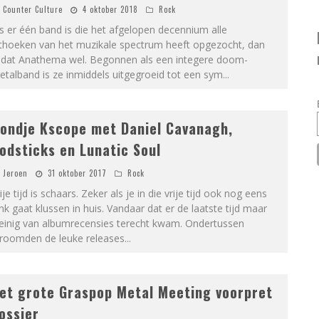
Counter Culture
4 oktober 2018
Rock
s er één band is die het afgelopen decennium alle
ithoeken van het muzikale spectrum heeft opgezocht, dan
s dat Anathema wel. Begonnen als een integere doom-
talband is ze inmiddels uitgegroeid tot een sym
...
ondje Kscope met Daniel Cavanagh,
odsticks en Lunatic Soul
Jeroen
31 oktober 2017
Rock
ije tijd is schaars. Zeker als je in die vrije tijd ook nog eens
ink gaat klussen in huis. Vandaar dat er de laatste tijd maar
einig van albumrecensies terecht kwam. Ondertussen
troomden de leuke releases
...
et grote Graspop Metal Meeting voorpret
ossier